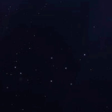
解决方案
弱电系统建设及智能化系统
信息安全整体解决方案
安全云解决
新闻资讯
公司新闻
行业新闻
工程案例
国内案例
国外案例
关于我们
公司简介
企业文化
荣誉资质
发展历程
合作品牌
KAIYUN.COM·开云「中国」官方网站
KAIYUN.COM·开云「中国」官方网站
服务热线：
020-87566596
地址：
广州市萝岗区科学城科学大道绿地中央广场E栋2716室
版权所有：KAIYUN.COM·开云「中国」官方网站
SEO标签