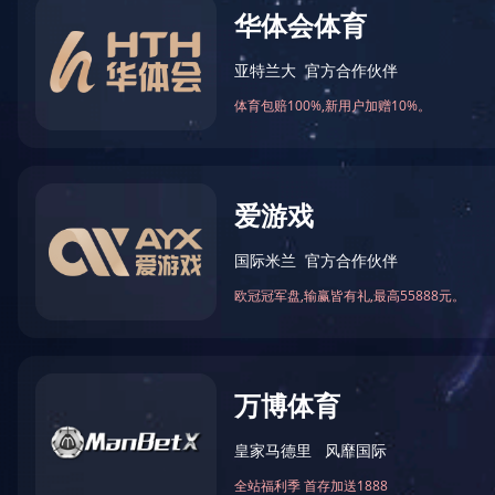
分支组网及移动办公
智能化组网解决方案
新闻资讯

新闻资讯
进一步了解

公司新闻
行业新闻
工程案例

工程案例
进一步了解
